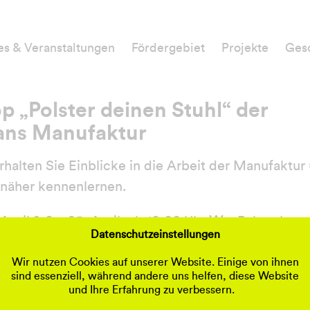
es & Veranstaltungen
Fördergebiet
Projekte
Gesc
 „Polster deinen Stuhl“ der
ans Manufaktur
erhalten Sie Einblicke in die Arbeit der Manufaktur
 näher kennenlernen.
 April & Sa. 25. April, ab 10:00 Uhr
Wo:
Polsterhans
Datenschutzeinstellungen
traße 73 Anmeldung unter info@polsterhans.de,
ühr von 70 Euro
Wir nutzen Cookies auf unserer Website. Einige von ihnen
sind essenziell, während andere uns helfen, diese Website
und Ihre Erfahrung zu verbessern.