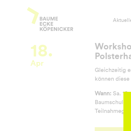
Zum
Baume Ecke Köpenicker
Inhalt
Aktuell
springen
18.
Workshop
Polsterh
Apr
Gleichzeitig 
können diese
Wann:
Sa. 18.
Baumschulens
Teilnahmegeb