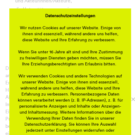
und Akteurinnen/Akteure,
die Unterstützung gemeinsamer
Datenschutzeinstellungen
Vermarktungsaktivitäten,
die Verbesserung des Branchen- und
Wir nutzen Cookies auf unserer Website. Einige von
Angebotsmixes,
ihnen sind essenziell, während andere uns helfen,
diese Website und Ihre Erfahrung zu verbessern.
Beratungs- und Weiterbildungsangebote für
Gewerbetreibende sowie
Wenn Sie unter 16 Jahre alt sind und Ihre Zustimmung
das Leerstands- und Ansiedlungsmanagement.
zu freiwilligen Diensten geben möchten, müssen Sie
Ihre Erziehungsberechtigten um Erlaubnis bitten.
Die Umsetzung verschiedener Maßnahmen und Aktionen
am Standort sowie die nachhaltige und langfristige
Wir verwenden Cookies und andere Technologien auf
unserer Website. Einige von ihnen sind essenziell,
Entwicklung des Zentrums erfordern kooperatives
während andere uns helfen, diese Website und Ihre
Handeln. In enger Zusammenarbeit mit ansässigen
Erfahrung zu verbessern. Personenbezogene Daten
Akteurinnen und Akteuren – wie Gewerbetreibenden,
können verarbeitet werden (z. B. IP-Adressen), z. B. für
Immobilieneigentümerinnen und -eigentümern,
personalisierte Anzeigen und Inhalte oder Anzeigen-
Einrichtungen, Vereinen und Initiativen – soll eine
und Inhaltsmessung. Weitere Informationen über die
Verwendung Ihrer Daten finden Sie in unserer
Profilierung des Standorts sowie eine Vermarktung der
Datenschutzerklärung. Sie können Ihre Auswahl
bestehenden Angebote eingeleitet werden. Dabei ist es
jederzeit unter Einstellungen widerrufen oder
eine zentrale Aufgabe des GSM verschiedene