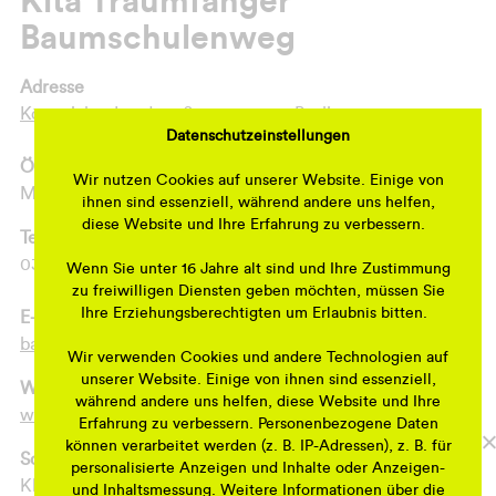
Kita Traumfänger
Baumschulenweg
Adresse
Köpenicker Landstraße 246, 12437 Berlin
Datenschutzeinstellungen
Öffnungszeiten
Wir nutzen Cookies auf unserer Website. Einige von
Mo. – Fr. 07:00 – 17:00 Uhr
ihnen sind essenziell, während andere uns helfen,
diese Website und Ihre Erfahrung zu verbessern.
Telefonnummer
030-37461670
Wenn Sie unter 16 Jahre alt sind und Ihre Zustimmung
zu freiwilligen Diensten geben möchten, müssen Sie
Ihre Erziehungsberechtigten um Erlaubnis bitten.
E-Mail
baume@kita-traumfaenger.de
Wir verwenden Cookies und andere Technologien auf
unserer Website. Einige von ihnen sind essenziell,
Webseite
während andere uns helfen, diese Website und Ihre
www.kita-traumfaenger.de
Erfahrung zu verbessern. Personenbezogene Daten
können verarbeitet werden (z. B. IP-Adressen), z. B. für
Sortiment
personalisierte Anzeigen und Inhalte oder Anzeigen-
Kleine familiäre Kita
und Inhaltsmessung. Weitere Informationen über die