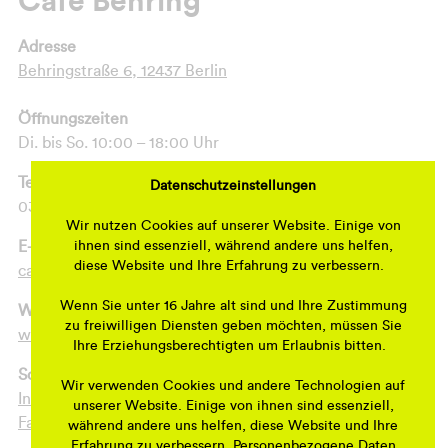
Café Behring
Adresse
Behringstraße 6, 12437 Berlin
Öffnungszeiten
Di. bis So. 10:00 – 18:00 Uhr
Telefonnummer
Datenschutzeinstellungen
030-53 02 68 58
Wir nutzen Cookies auf unserer Website. Einige von
ihnen sind essenziell, während andere uns helfen,
E-Mail
diese Website und Ihre Erfahrung zu verbessern.
cafe-behring@web.de
Wenn Sie unter 16 Jahre alt sind und Ihre Zustimmung
Webseite
zu freiwilligen Diensten geben möchten, müssen Sie
www.cafebehring.de
Ihre Erziehungsberechtigten um Erlaubnis bitten.
Social Media
Wir verwenden Cookies und andere Technologien auf
Instagram
unserer Website. Einige von ihnen sind essenziell,
Facebook
während andere uns helfen, diese Website und Ihre
Erfahrung zu verbessern. Personenbezogene Daten