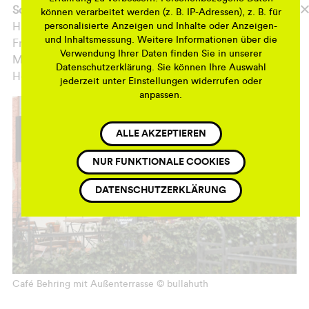
Sortiment
können verarbeitet werden (z. B. IP-Adressen), z. B. für
personalisierte Anzeigen und Inhalte oder Anzeigen-
Hausgemachte Kuchen und Torten
und Inhaltsmessung. Weitere Informationen über die
Frühstück
Verwendung Ihrer Daten finden Sie in unserer
Mittagessen
Datenschutzerklärung. Sie können Ihre Auswahl
Heiße und kalte Getränke
jederzeit unter Einstellungen widerrufen oder
anpassen.
ALLE AKZEPTIEREN
NUR FUNKTIONALE COOKIES
DATENSCHUTZERKLÄRUNG
Café Behring mit Außenterrasse © bullahuth
C