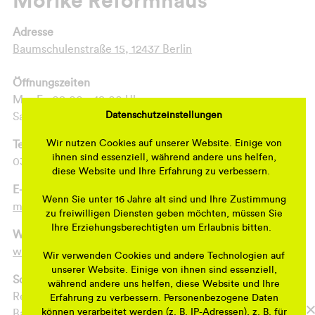
Mörike Reformhaus
Adresse
Baumschulenstraße 15, 12437 Berlin
Öffnungszeiten
Mo.-Fr. 09:00 – 18:00 Uhr
Datenschutzeinstellungen
Sa. 09:00 – 13:00 Uhr
Wir nutzen Cookies auf unserer Website. Einige von
Telefonnummer
ihnen sind essenziell, während andere uns helfen,
030 – 532 14841
diese Website und Ihre Erfahrung zu verbessern.
E-Mail-Adresse
Wenn Sie unter 16 Jahre alt sind und Ihre Zustimmung
moerike-reformhaus@t-online.de
zu freiwilligen Diensten geben möchten, müssen Sie
Ihre Erziehungsberechtigten um Erlaubnis bitten.
Webseite
www.moerike-reformhaus.de
Wir verwenden Cookies und andere Technologien auf
unserer Website. Einige von ihnen sind essenziell,
Sortiment
während andere uns helfen, diese Website und Ihre
Reformprodukte
Erfahrung zu verbessern. Personenbezogene Daten
können verarbeitet werden (z. B. IP-Adressen), z. B. für
Backwaren