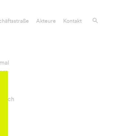
häftsstraße
Akteure
Kontakt
 mal
dem
nen
rzlich
n,