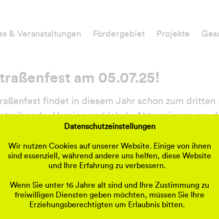
es & Veranstaltungen
Fördergebiet
Projekte
Gesc
traßenfest am 05.07.25!
raßenfest findet in diesem Jahr schon zum dritten
etreibende, Vereine und lokale Akteur:innen aus 
Datenschutzeinstellungen
entren Quartier Baumschulenstraße Köpenicker
aden auch in diesem Jahr wieder ein. Bewohner:in
Wir nutzen Cookies auf unserer Website. Einige von ihnen
sind essenziell, während andere uns helfen, diese Website
ets und alle darüber hinaus Interessierten sind he
und Ihre Erfahrung zu verbessern.
tzufeiern.
Wenn Sie unter 16 Jahre alt sind und Ihre Zustimmung zu
freiwilligen Diensten geben möchten, müssen Sie Ihre
resse haben sich bei der Veranstaltung einzubringe
Erziehungsberechtigten um Erlaubnis bitten.
ie sich bitte an
Marcus Herrmann
vom