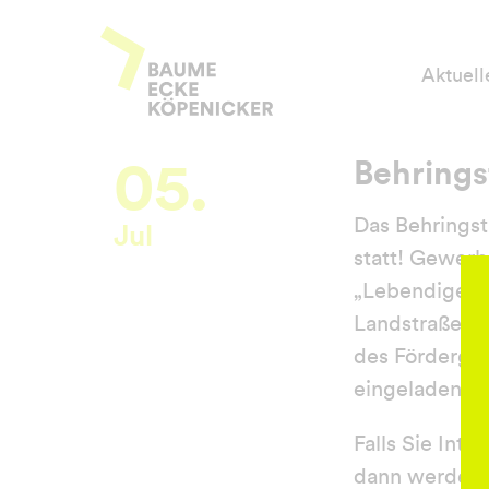
Zum
Baume Ecke Köpenicker
Inhalt
Aktuell
springen
05.
Behrings
Das Behringst
Jul
statt! Gewerb
„Lebendige Z
Landstraße“ l
des Fördergebi
eingeladen mi
Falls Sie Inte
dann werden S