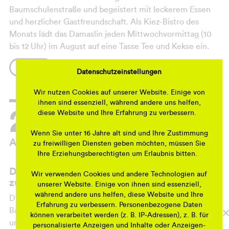
Baumschulenstraße und begeistert mit leckerem Essen
und herzlicher Gastfreundschaft. Als Kiez-Bistro des
Monats lädt das Damaslin jeden Mittwochvormittag (10
bis 12 Uhr) im August auf eine Tasse Tee und Kekse ein.
Eine schöne Gelegenheit, das Bistro kennenzulernen und
MEHR
Datenschutzeinstellungen
mit der Nachbarschaft und den Inhabern ins Gespräch zu
kommen.
Wir nutzen Cookies auf unserer Website. Einige von
ihnen sind essenziell, während andere uns helfen,
26.
diese Website und Ihre Erfahrung zu verbessern.
Wenn Sie unter 16 Jahre alt sind und Ihre Zustimmung
Aug 26
zu freiwilligen Diensten geben möchten, müssen Sie
Ihre Erziehungsberechtigten um Erlaubnis bitten.
Das Kiez-Bistro des Monats Damaslin lädt
Wir verwenden Cookies und andere Technologien auf
zu Tee und Keksen ein!
unserer Website. Einige von ihnen sind essenziell,
während andere uns helfen, diese Website und Ihre
Das Bistro Damaslin ist noch ganz neu in der
Erfahrung zu verbessern. Personenbezogene Daten
Baumschulenstraße und begeistert mit leckerem Essen
können verarbeitet werden (z. B. IP-Adressen), z. B. für
und herzlicher Gastfreundschaft. Als Kiez-Bistro des
personalisierte Anzeigen und Inhalte oder Anzeigen-