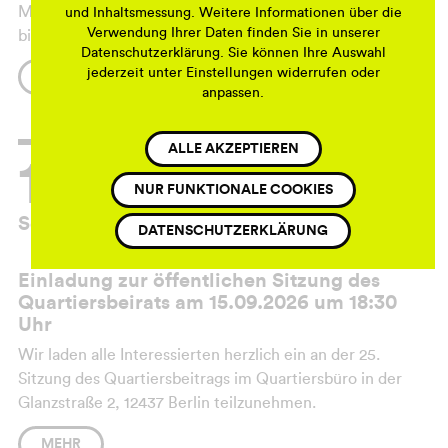
Monats lädt das Damaslin jeden Mittwochvormittag (10
und Inhaltsmessung. Weitere Informationen über die
Verwendung Ihrer Daten finden Sie in unserer
bis 12 Uhr) im August auf eine Tasse Tee und Kekse ein.
Datenschutzerklärung. Sie können Ihre Auswahl
jederzeit unter Einstellungen widerrufen oder
Eine schöne Gelegenheit, das Bistro kennenzulernen und
MEHR
anpassen.
mit der Nachbarschaft und den Inhabern ins Gespräch zu
kommen.
ALLE AKZEPTIEREN
15.
NUR FUNKTIONALE COOKIES
Sep 26
DATENSCHUTZERKLÄRUNG
Einladung zur öffentlichen Sitzung des
Quartiersbeirats am 15.09.2026 um 18:30
Uhr
Wir laden alle Interessierten herzlich ein an der 25.
Sitzung des Quartiersbeitrags im Quartiersbüro in der
Glanzstraße 2, 12437 Berlin teilzunehmen.
Weitere Informationen zum Quartiersbeirat finden Sie
MEHR