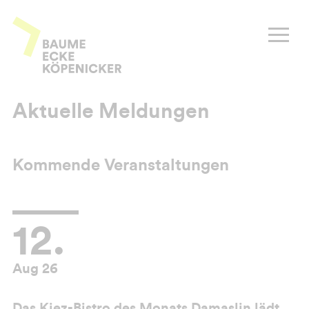
Zum
Inhalt
Baume Ecke Köpenicker
springen
Aktuelle Meldungen
Kommende Veranstaltungen
12.
Aug 26
Das Kiez-Bistro des Monats Damaslin lädt