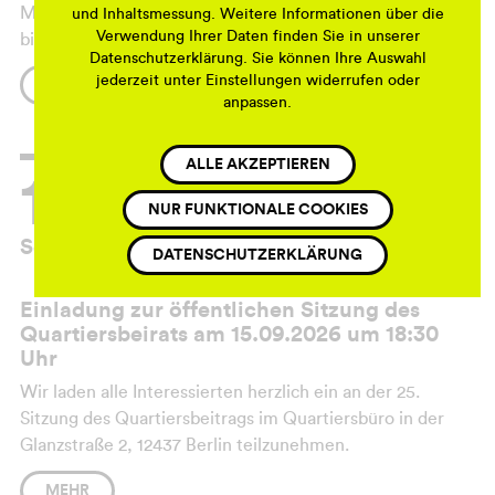
Monats lädt das Damaslin jeden Mittwochvormittag (10
und Inhaltsmessung. Weitere Informationen über die
Verwendung Ihrer Daten finden Sie in unserer
bis 12 Uhr) im August auf eine Tasse Tee und Kekse ein.
Datenschutzerklärung. Sie können Ihre Auswahl
jederzeit unter Einstellungen widerrufen oder
Eine schöne Gelegenheit, das Bistro kennenzulernen und
MEHR
anpassen.
mit der Nachbarschaft und den Inhabern ins Gespräch zu
kommen.
ALLE AKZEPTIEREN
15.
NUR FUNKTIONALE COOKIES
Sep 26
DATENSCHUTZERKLÄRUNG
Einladung zur öffentlichen Sitzung des
Quartiersbeirats am 15.09.2026 um 18:30
Uhr
Wir laden alle Interessierten herzlich ein an der 25.
Sitzung des Quartiersbeitrags im Quartiersbüro in der
Glanzstraße 2, 12437 Berlin teilzunehmen.
Weitere Informationen zum Quartiersbeirat finden Sie
MEHR