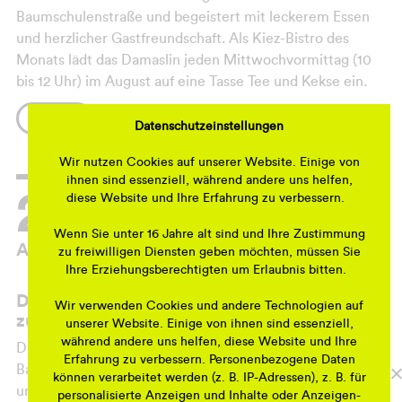
Baumschulenstraße und begeistert mit leckerem Essen
und herzlicher Gastfreundschaft. Als Kiez-Bistro des
Monats lädt das Damaslin jeden Mittwochvormittag (10
bis 12 Uhr) im August auf eine Tasse Tee und Kekse ein.
Eine schöne Gelegenheit, das Bistro kennenzulernen und
MEHR
Datenschutzeinstellungen
mit der Nachbarschaft und den Inhabern ins Gespräch zu
kommen.
Wir nutzen Cookies auf unserer Website. Einige von
ihnen sind essenziell, während andere uns helfen,
26.
diese Website und Ihre Erfahrung zu verbessern.
Wenn Sie unter 16 Jahre alt sind und Ihre Zustimmung
Aug 26
zu freiwilligen Diensten geben möchten, müssen Sie
Ihre Erziehungsberechtigten um Erlaubnis bitten.
Das Kiez-Bistro des Monats Damaslin lädt
Wir verwenden Cookies und andere Technologien auf
zu Tee und Keksen ein!
unserer Website. Einige von ihnen sind essenziell,
während andere uns helfen, diese Website und Ihre
Das Bistro Damaslin ist noch ganz neu in der
Erfahrung zu verbessern. Personenbezogene Daten
Baumschulenstraße und begeistert mit leckerem Essen
können verarbeitet werden (z. B. IP-Adressen), z. B. für
und herzlicher Gastfreundschaft. Als Kiez-Bistro des
personalisierte Anzeigen und Inhalte oder Anzeigen-