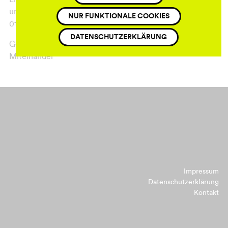
unter
NUR FUNKTIONALE COOKIES
01575-2000891 möglich.
DATENSCHUTZERKLÄRUNG
Gemeinsames Frühstück im Quartier: Für ein starkes
Miteinander
Impressum
Datenschutzerklärung
Kontakt