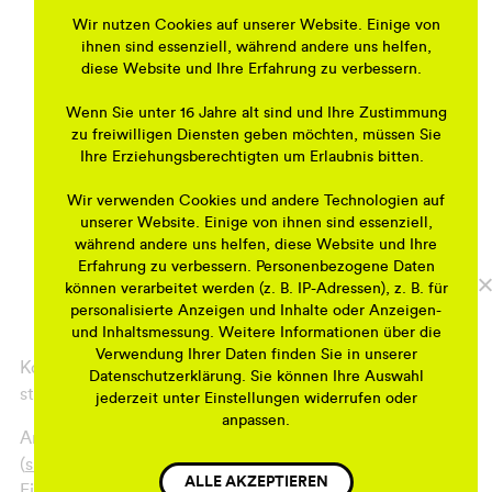
08:30 Uhr
: Begrüßung und kurze Besprechung
Wir nutzen Cookies auf unserer Website. Einige von
Anschließend erledigen 2-3 Personen gemeinsam
ihnen sind essenziell, während andere uns helfen,
den Einkauf, während die anderen Kaffee oder Tee
diese Website und Ihre Erfahrung zu verbessern.
kochen und das Buffet vorbereiten. Auch beim
Wenn Sie unter 16 Jahre alt sind und Ihre Zustimmung
Tischdecken wird sich über helfende Hände gefreut!
zu freiwilligen Diensten geben möchten, müssen Sie
10:00 Uhr
: Gemeinsames Frühstück
Ihre Erziehungsberechtigten um Erlaubnis bitten.
Leckeres Frühstück in gemütlicher Runde.
Wir verwenden Cookies und andere Technologien auf
11:30 Uhr
: Austausch & Gespräche
unserer Website. Einige von ihnen sind essenziell,
Nach dem Frühstück gibt es die Möglichkeit, sich bei
während andere uns helfen, diese Website und Ihre
lockeren Gesprächen besser kennenzulernen.
Erfahrung zu verbessern. Personenbezogene Daten
können verarbeitet werden (z. B. IP-Adressen), z. B. für
13:00 Uhr
: Aufräumen
personalisierte Anzeigen und Inhalte oder Anzeigen-
13:30 Uhr
: Ende der Veranstaltung
und Inhaltsmessung. Weitere Informationen über die
Verwendung Ihrer Daten finden Sie in unserer
Kommen Sie vorbei und helfen Sie mit das Quartier noch
Datenschutzerklärung. Sie können Ihre Auswahl
stärker und lebendiger zu machen!
jederzeit unter Einstellungen widerrufen oder
anpassen.
Ansprechpartnerin für die Veranstaltung ist Silke Steffen
(
silkeberlin2000@yahoo.de
).
ALLE AKZEPTIEREN
Eine Teilnahme ist nur mit telefonischer Anmeldung