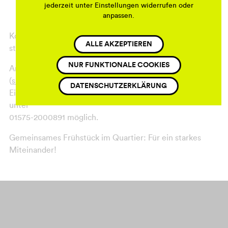
13:00 Uhr
: Aufräumen
jederzeit unter Einstellungen widerrufen oder
13:30 Uhr
: Ende der Veranstaltung
anpassen.
Kommen Sie vorbei und helfen Sie mit das Quartier noch
ALLE AKZEPTIEREN
stärker und lebendiger zu machen!
NUR FUNKTIONALE COOKIES
Ansprechpartnerin für die Veranstaltung ist Silke Steffen
(
silkeberlin2000@yahoo.de
).
DATENSCHUTZERKLÄRUNG
Eine Teilnahme ist nur mit telefonischer Anmeldung
unter
01575-2000891 möglich.
Gemeinsames Frühstück im Quartier: Für ein starkes
Miteinander!