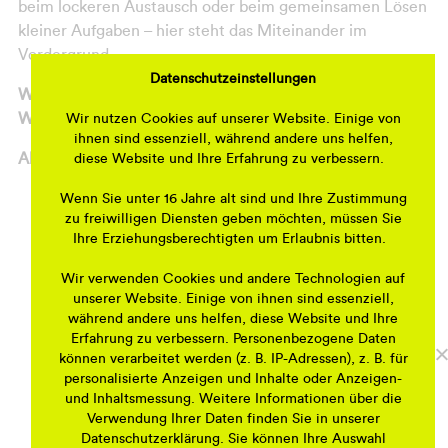
beim lockeren Austausch oder beim gemeinsamen Lösen
kleiner Aufgaben – hier steht das Miteinander im
Vordergrund.
Datenschutzeinstellungen
Wo? Quartiersbüro, Glanzstraße 2, 12437 Berlin
Wann? 06. Juli 2025, ab 08:30 Uhr
Wir nutzen Cookies auf unserer Website. Einige von
ihnen sind essenziell, während andere uns helfen,
Ablauf:
diese Website und Ihre Erfahrung zu verbessern.
08:30 Uhr
: Begrüßung und kurze Besprechung
Wenn Sie unter 16 Jahre alt sind und Ihre Zustimmung
zu freiwilligen Diensten geben möchten, müssen Sie
Anschließend erledigen 2-3 Personen gemeinsam
Ihre Erziehungsberechtigten um Erlaubnis bitten.
den Einkauf, während die anderen Kaffee oder Tee
kochen und das Buffet vorbereiten. Auch beim
Wir verwenden Cookies und andere Technologien auf
Tischdecken wird sich über helfende Hände gefreut!
unserer Website. Einige von ihnen sind essenziell,
während andere uns helfen, diese Website und Ihre
10:00 Uhr
: Gemeinsames Frühstück
Erfahrung zu verbessern. Personenbezogene Daten
Leckeres Frühstück in gemütlicher Runde.
können verarbeitet werden (z. B. IP-Adressen), z. B. für
11:30 Uhr
: Austausch & Gespräche
personalisierte Anzeigen und Inhalte oder Anzeigen-
Nach dem Frühstück gibt es die Möglichkeit, sich bei
und Inhaltsmessung. Weitere Informationen über die
Verwendung Ihrer Daten finden Sie in unserer
lockeren Gesprächen besser kennenzulernen.
Datenschutzerklärung. Sie können Ihre Auswahl