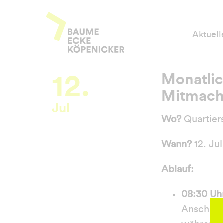
Zum
Baume Ecke Köpenicker
Inhalt
Aktuell
springen
12.
Monatlic
Mitmach
Jul
Wo?
Quartiers
Wann?
12. Jul
Ablauf:
08:30 Uh
Anschlie