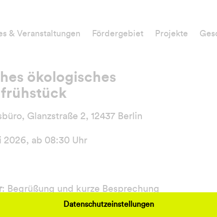
es & Veranstaltungen
Fördergebiet
Projekte
Gesc
hes ökologisches
frühstück
büro, Glanzstraße 2, 12437 Berlin
i 2026, ab 08:30 Uhr
r
: Begrüßung und kurze Besprechung
ßend erledigen 1-2 Personen gemeinsam den Einka
Datenschutzeinstellungen