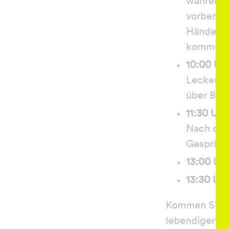
während 
vorberei
Hände ge
kommen.
10:00 Uh
Leckeres
über Bes
11:30 Uhr
Nach dem 
Gespräch
13:00 Uhr
13:30 Uhr
Kommen Sie vo
lebendiger z