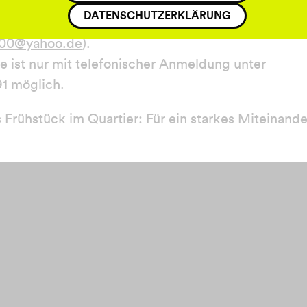
DATENSCHUTZERKLÄRUNG
rin für die Veranstaltung ist Silke Steffen
2000@yahoo.de
).
e ist nur mit telefonischer Anmeldung unter
1 möglich.
rühstück im Quartier: Für ein starkes Miteinande