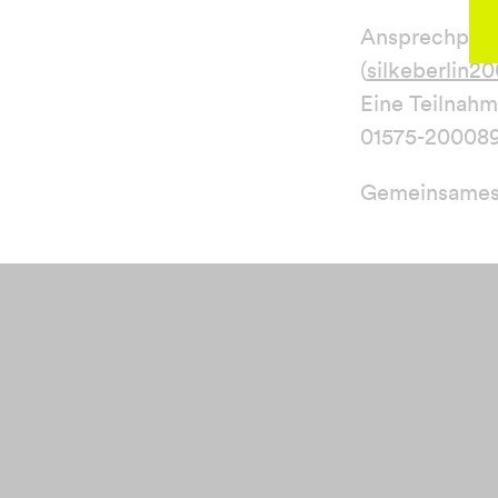
Ansprechpartne
(
silkeberlin
Eine Teilnahm
01575-200089
Gemeinsames F