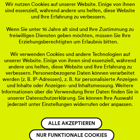
die anderen Kaffee oder Tee kochen und das Buff
Wir nutzen Cookies auf unserer Website. Einige von ihnen
ten. Auch beim Tischdecken wird sich über helfen
sind essenziell, während andere uns helfen, diese Website
und Ihre Erfahrung zu verbessern.
freut! Gern können Sie auch später zum Frühstüc
Wenn Sie unter 16 Jahre alt sind und Ihre Zustimmung zu
freiwilligen Diensten geben möchten, müssen Sie Ihre
r
: Gemeinsames Frühstück
Erziehungsberechtigten um Erlaubnis bitten.
 Frühstück in gemütlicher Runde. Wir freuen uns 
Wir verwenden Cookies und andere Technologien auf
ucher:Innen die nur zu Kaffee oder Tee kommen.
unserer Website. Einige von ihnen sind essenziell, während
andere uns helfen, diese Website und Ihre Erfahrung zu
: Austausch & Gespräche
verbessern. Personenbezogene Daten können verarbeitet
Frühstück gibt es die Möglichkeit, sich bei lock
werden (z. B. IP-Adressen), z. B. für personalisierte Anzeigen
und Inhalte oder Anzeigen- und Inhaltsmessung. Weitere
en besser kennenzulernen.
Informationen über die Verwendung Ihrer Daten finden Sie in
unserer Datenschutzerklärung. Sie können Ihre Auswahl
: Aufräumen
jederzeit unter Einstellungen widerrufen oder anpassen.
: Ende der Veranstaltung
ALLE AKZEPTIEREN
rbei und helfen Sie mit das Quartier noch stärke
u machen!
NUR FUNKTIONALE COOKIES