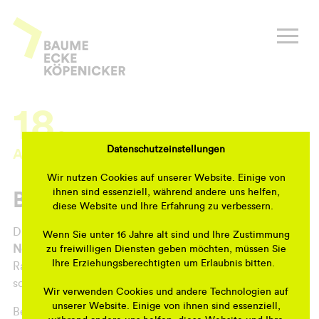
Zum
Inhalt
Baume Ecke Köpenicker
springen
18.
Datenschutzeinstellungen
Apr
Wir nutzen Cookies auf unserer Website. Einige von
ihnen sind essenziell, während andere uns helfen,
BSR-Kieztag im Plänterwald
diese Website und Ihre Erfahrung zu verbessern.
Die Veranstaltung findet von 8 bis 13 Uhr in der
Wenn Sie unter 16 Jahre alt sind und Ihre Zustimmung
Neuen
Krugallee
4
, im Hinterhof auf dem Parkplatz am
zu freiwilligen Diensten geben möchten, müssen Sie
Ihre Erziehungsberechtigten um Erlaubnis bitten.
Rathaus Treptow, statt. Alle Termine innerhalb Berlins
sowie weitere Informationen finden Sie
hier
.
Wir verwenden Cookies und andere Technologien auf
unserer Website. Einige von ihnen sind essenziell,
Beim Kieztag im Plänterwald ist außerdem das