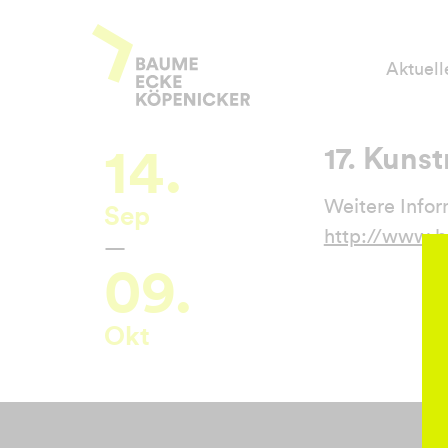
Zum
Baume Ecke Köpenicker
Inhalt
Aktuell
springen
14.
17. Kun
Weitere Infor
Sep
http://www.b
—
09.
Okt